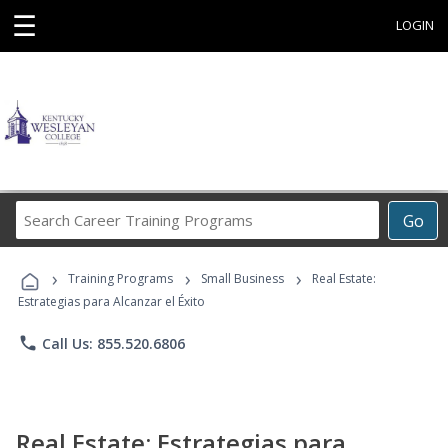
☰
LOGIN
Search
Go
Career
Training
›
›
›
Programs
Training Programs
Small Business
Real Estate:
Estrategias para Alcanzar el Éxito
phone
Call Us: 855.520.6806
Real Estate: Estrategias para