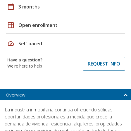
calendar_today
3 months
grid_on
Open enrollment
speed
Self paced
Have a question?
REQUEST INFO
We're here to help
Overview
La industria inmobiliaria continúa ofreciendo sólidas
oportunidades profesionales a medida que crece la
demanda de vivienda residencial, alquileres, propiedades
de inversión y servicios de reubicación en todo Estados