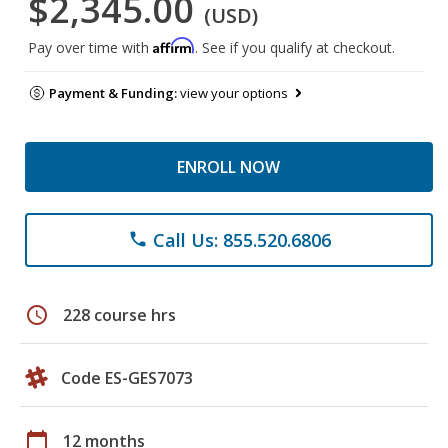
$2,345.00
(USD)
Affirm
Pay over time with
. See if you qualify at checkout.
Payment & Funding:
view your options
ENROLL NOW
Call Us: 855.520.6806
phone
schedule
228 course hrs
Code ES-GES7073
calendar_today
12 months