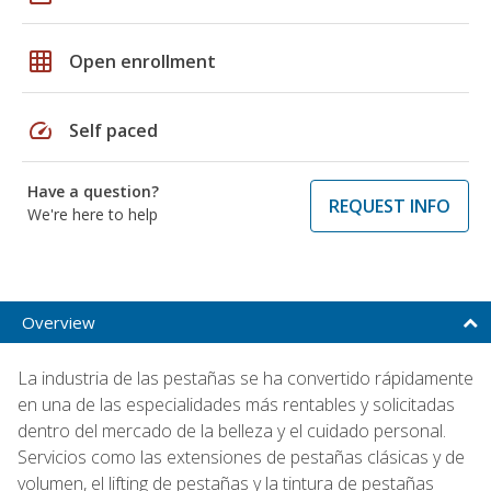
grid_on
Open enrollment
speed
Self paced
Have a question?
REQUEST INFO
We're here to help
Overview
La industria de las pestañas se ha convertido rápidamente
en una de las especialidades más rentables y solicitadas
dentro del mercado de la belleza y el cuidado personal.
Servicios como las extensiones de pestañas clásicas y de
volumen, el lifting de pestañas y la tintura de pestañas