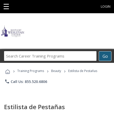
☰
LOGIN
Search
Go
Career
Training
›
›
›
Programs
Training Programs
Beauty
Estilista de Pestañas
phone
Call Us: 855.520.6806
Estilista de Pestañas