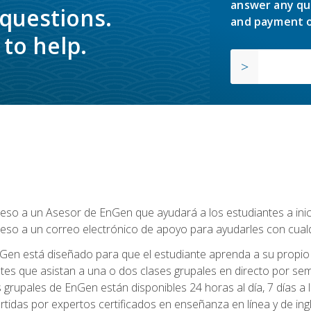
answer any qu
 questions.
and payment o
to help.
so a un Asesor de EnGen que ayudará a los estudiantes a inicia
eso a un correo electrónico de apoyo para ayudarles con cual
Gen está diseñado para que el estudiante aprenda a su propio 
ntes que asistan a una o dos clases grupales en directo por sem
es grupales de EnGen están disponibles 24 horas al día, 7 días a
tidas por expertos certificados en enseñanza en línea y de ing