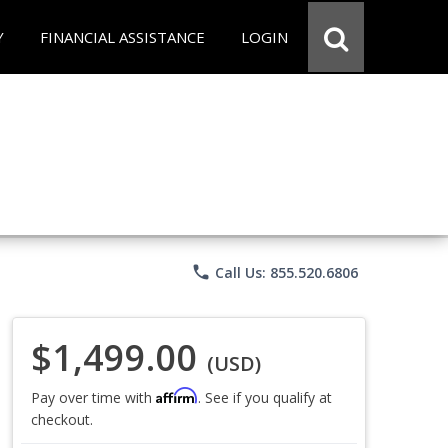
Y
FINANCIAL ASSISTANCE
LOGIN
phone
Call Us: 855.520.6806
$1,499.00
(USD)
Affirm
Pay over time with
. See if you qualify at
checkout.