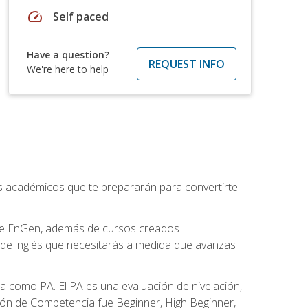
speed
Self paced
Have a question?
REQUEST INFO
We're here to help
os académicos que te prepararán para convertirte
 de EnGen, además de cursos creados
 de inglés que necesitarás a medida que avanzas
 como PA. El PA es una evaluación de nivelación,
ación de Competencia fue Beginner, High Beginner,