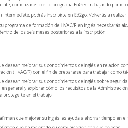
diate, comenzarás con tu programa EnGen trabajando primero e
 Intermediate, podrás inscribirte en Ed2go. Volverás a realizar 
 programa de formación de HVAC/R en inglés necesitarás alcan
ntro de los seis meses posteriores a la inscripción.
ue desean mejorar sus conocimientos de inglés en relación con l
ración (HVAC/R) con el fin de prepararse para trabajar como t
que desean mejorar sus conocimientos de inglés sobre seguridad
ia en general y explorar cómo los requisitos de la Administraci
a protegerte en el trabajo.
afirman que mejorar su inglés les ayuda a ahorrar tiempo en el 
 afirman que ha mejorado su comunicación con sus colegas