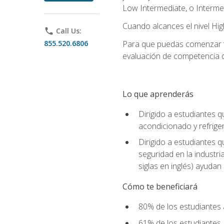
Low Intermediate, o Interme
Cuando alcances el nivel High
phone
Call Us:
855.520.6806
Para que puedas comenzar tu
evaluación de competencia de
Lo que aprenderás
Dirigido a estudiantes q
acondicionado y refrige
Dirigido a estudiantes 
seguridad en la industr
siglas en inglés) ayudan 
Cómo te beneficiará
80% de los estudiantes 
61% de los estudiantes