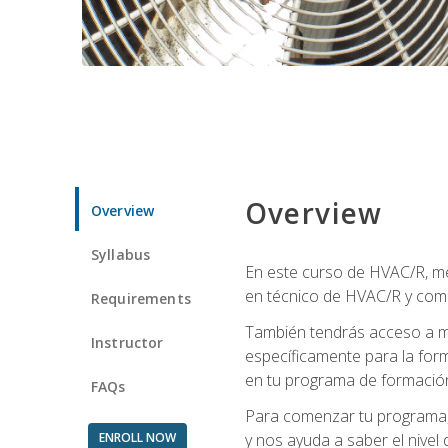
Overview
Overview
Syllabus
En este curso de HVAC/R, me
en técnico de HVAC/R y come
Requirements
También tendrás acceso a m
Instructor
específicamente para la for
en tu programa de formació
FAQs
Para comenzar tu programa, 
ENROLL NOW
y nos ayuda a saber el nivel