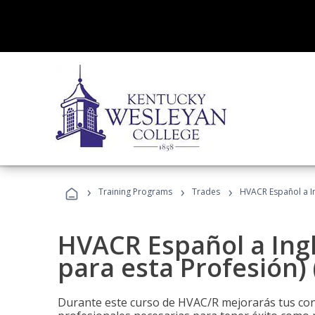
›
›
›
Training Programs
Trades
HVACR Español a In
HVACR Español a Ing
para esta Profesión)
Durante este curso de HVAC/R mejorarás tus cono