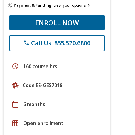
Payment & Funding:
view your options
ENROLL NOW
Call Us: 855.520.6806
phone
schedule
160 course hrs
Code ES-GES7018
calendar_today
6 months
grid_on
Open enrollment