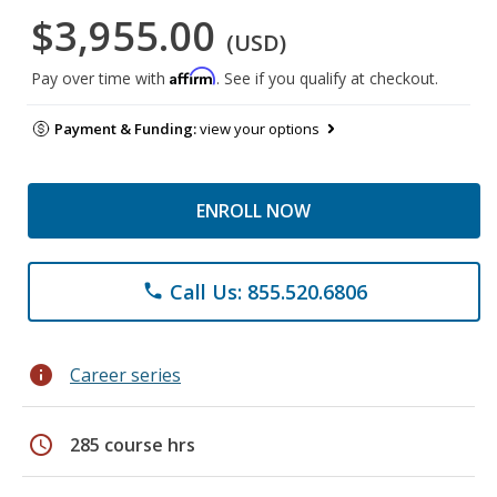
$3,955.00
(USD)
Affirm
Pay over time with
. See if you qualify at checkout.
Payment & Funding:
view your options
ENROLL NOW
Call Us: 855.520.6806
phone
info
Career series
schedule
285 course hrs