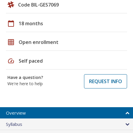
Code BIL-GES7069
calendar_today
18 months
grid_on
Open enrollment
speed
Self paced
Have a question?
REQUEST INFO
We're here to help
Overview
Syllabus