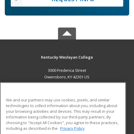
Kentucky Wesleyan College
3000 Frederica Street
Owensboro, KY 42301 US
MAIN CONTENT
Career Training
We and our partners may use cookies, pixels, and similar
technologies to collect information about you, including about
ADDITIONAL RESOURCES
your browsing activities and devices. This may result in your
information being collected by our third-party partners. By
Military
Student Blog
choosing to "Accept All Cookies", you agree to these practices,
Financial Assistance
including as described in the
Privacy Policy
Help