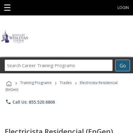
☰
LOGIN
Search
Go
Career
Training
›
›
›
Programs
Training Programs
Trades
Electricista Residencial
(EnGen)
phone
Call Us: 855.520.6806
Electricista Residencial (EnGen)